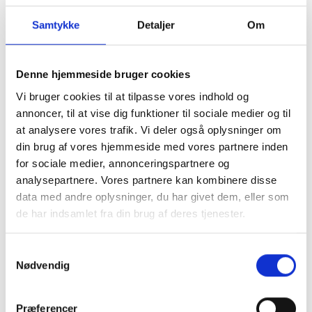
stege frikadeller, lave boller eller småkager og
Samtykke
Detaljer
Om
skal stå op i køkkenet i 10 minutter. Det har
gjort, at jeg laver flere af de opgaver, som man
normalt skal stå op for at lave. Jeg bruger den,
Denne hjemmeside bruger cookies
jeg er glad for at bruge den og kan ikke
Vi bruger cookies til at tilpasse vores indhold og
undvære den.
annoncer, til at vise dig funktioner til sociale medier og til
at analysere vores trafik. Vi deler også oplysninger om
Også for Hanne Mette, som ligeledes har
din brug af vores hjemmeside med vores partnere inden
problemer med at stå op, er forskellen markant.
for sociale medier, annonceringspartnere og
VELA-stolen har givet hende en højere grad af
analysepartnere. Vores partnere kan kombinere disse
data med andre oplysninger, du har givet dem, eller som
frihed og selvstændighed, og i dag kan hun
de har indsamlet fra din brug af deres tjenester.
klare sig med blot to besøg af hjemmehjælpen –
én gang om morgenen og én gang til natten.
Samtykkevalg
- Stolen hjælper til at gøre mig uafhængig af
Nødvendig
hjælp fra andre i rigtig mange situationer. Hvis
jeg ikke havde stolen, skulle jeg have hjælp til
Præferencer