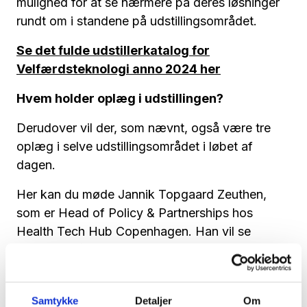
mulighed for at se nærmere på deres løsninger
rundt om i standene på udstillingsområdet.
Se det fulde udstillerkatalog for
Velfærdsteknologi anno 2024 her
Hvem holder oplæg i udstillingen?
Derudover vil der, som nævnt, også være tre
oplæg i selve udstillingsområdet i løbet af
dagen.
Her kan du møde Jannik Topgaard Zeuthen,
som er Head of Policy & Partnerships hos
Health Tech Hub Copenhagen. Han vil se
nærmere på, hvilken rolle teknologi skal spille i
sundhedsvæsenet i fremtiden. Oplægget går
under overskriften;
Politiske vinde for digital
Samtykke
Detaljer
Om
sundhed: Hvilken rolle skal teknologi spille i