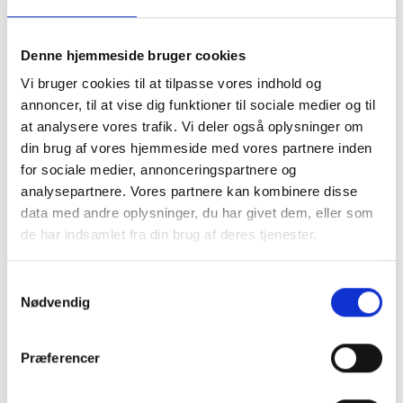
en nyindretning af sundhedsvæsenet
.
Denne hjemmeside bruger cookies
Derudover kan du møde Mikkel Kristiansen,
som er CEO i Ventriject. I sit oplæg vil han
Vi bruger cookies til at tilpasse vores indhold og
annoncer, til at vise dig funktioner til sociale medier og til
dykke ned i virksomhedens produkt, som sikrer,
at analysere vores trafik. Vi deler også oplysninger om
at man kan
estimere den vigtigst
din brug af vores hjemmeside med vores partnere inden
sundhedsmarkør på under tre minutter
–
for sociale medier, annonceringspartnere og
hvilket også er overskriften på hans oplæg.
analysepartnere. Vores partnere kan kombinere disse
data med andre oplysninger, du har givet dem, eller som
Matias Søndergaard, som er CEO i Rokoko
de har indsamlet fra din brug af deres tjenester.
Care, runder sporet af med et oplæg, hvor han
vil dele ud af sine erfaringer fra deep tech
Samtykkevalg
startups. Overskriften på oplægget er;
Den
Nødvendig
rette balance mellem teknologiske
muligheder og brugervenlighed – erfaringer
Præferencer
fra deep tech startups
.