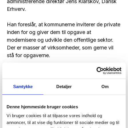
administrerende direktør Jens Klarskov, Dansk
Erhverv.
Han foreslår, at kommunerne inviterer de private
inden for og giver dem til opgave at
modernisere og udvikle den offentlige sektor.
Der er masser af virksomheder, som gerne vil
stå for opgaverne.
- I dag tager kommunerne praktisk talt alt for
store byrder på sig. De vil både være
beslutningstagere og stå for leverancen i
Samtykke
Detaljer
Om
yderste led. Hvis vi for alvor skal effektivisere,
kræver det et opgør med forestillingen om, at
Denne hjemmeside bruger cookies
kommunerne skal løse alting selv, siger Jens
Vi bruger cookies til at tilpasse vores indhold og
Klarskov.
annoncer, til at vise dig funktioner til sociale medier og til