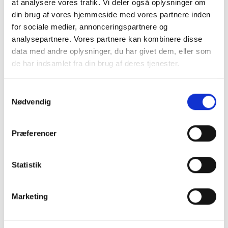
Læs hele analysen her
at analysere vores trafik. Vi deler også oplysninger om
din brug af vores hjemmeside med vores partnere inden
for sociale medier, annonceringspartnere og
analysepartnere. Vores partnere kan kombinere disse
data med andre oplysninger, du har givet dem, eller som
de har indsamlet fra din brug af deres tjenester.
Samtykkevalg
Nødvendig
Præferencer
Statistik
Marketing