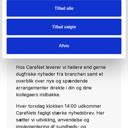
Tillad alle
Tillad valgte
Tilmeld dig vores nyhedsbrev
Vil du opdateres på, hvad der rør sig inden
Afvis
for sundheds- og velfærdsteknologien uge
efter uge?
Hos CareNet leverer vi hellere end gerne
dugfriske nyheder fra branchen samt et
overblik over nye og spændende
arrangementer direkte i din og dine
kollegaers indbakke.
Hver torsdag klokken 14:00 udkommer
CareNets fagligt stærke nyhedsbrev. Her
sætter vi udvikling, anvendelse og
implementering af sundheds- og