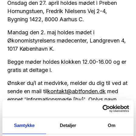
Onsdag den 27. april holdes mødet i Preben
Hornungstuen, Fredrik Nielsens Vej 2-4,
Bygning 1422, 8000 Aarhus C.
Mandag den 2. maj holdes mødet i
Økonomistyrelsens mødecenter, Landgreven 4,
1017 København K.
Begge møder holdes klokken 12.00-16.00 og er
gratis at deltage i.
Ønsker du/I at medvirke, melder du dig til ved at
sende en mail til
kontakt@abtfonden.dk
med
emnet 'Informationsmøde [by]'. Oplys navn,
stilling, arbejdsplads, adresse, telefonnummer
og e-mailadresse på alle deltagere.
Samtykke
Detaljer
Om
Du skal ligeledes skrive, om du ønsker