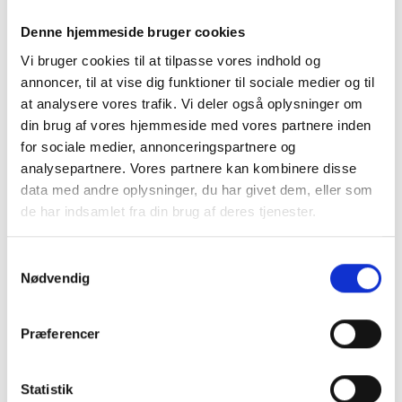
projektsparring, så du kan få en tid. Tiderne
fordeles efter "først til mølle".
Denne hjemmeside bruger cookies
Vi bruger cookies til at tilpasse vores indhold og
Læs mere på her
annoncer, til at vise dig funktioner til sociale medier og til
at analysere vores trafik. Vi deler også oplysninger om
din brug af vores hjemmeside med vores partnere inden
for sociale medier, annonceringspartnere og
analysepartnere. Vores partnere kan kombinere disse
data med andre oplysninger, du har givet dem, eller som
de har indsamlet fra din brug af deres tjenester.
Samtykkevalg
Nødvendig
Tilmeld dig vores nyhedsbrev
Vil du opdateres på, hvad der rør sig inden
Præferencer
for sundheds- og velfærdsteknologien uge
efter uge?
Statistik