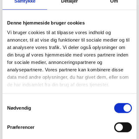
Samtykke
Detaljer
Om
Denne hjemmeside bruger cookies
Vi bruger cookies til at tilpasse vores indhold og
annoncer, til at vise dig funktioner til sociale medier og til
at analysere vores trafik. Vi deler også oplysninger om
din brug af vores hjemmeside med vores partnere inden
for sociale medier, annonceringspartnere og
På præsentationsdagen får du desuden
analysepartnere. Vores partnere kan kombinere disse
mulighed for at møde leverandører af relevante
data med andre oplysninger, du har givet dem, eller som
teknologier.
de har indsamlet fra din brug af deres tjenester.
Foreløbigt program
Samtykkevalg
Praktisk information
Nødvendig
Hvor:
Online via Teams
Præferencer
Hvornår:
Torsdag den 26. januar 2023