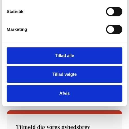
gennemgås.
Statistik
Karin Graff Gergelyffy håber, at DigiRehab vil
blive bredt ud til de andre plejecentre i
Marketing
Kalundborg Kommune.
DigiRehab er medlem af CareNet.
Tillad alle
Læs hele artiklen her.
Kilde: sn.dk
Tillad valgte
Afvis
Tilmeld dig vores nyhedsbrev