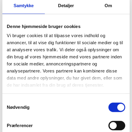
Samtykke
Detaljer
Om
Denne hjemmeside bruger cookies
Vi bruger cookies til at tilpasse vores indhold og
- Og så tænkte jeg, at det også var noget sjovt
annoncer, til at vise dig funktioner til sociale medier og til
at have sammen borger og medarbejder
at analysere vores trafik. Vi deler også oplysninger om
imellem. Så det var derfor, jeg tænkte, at det var
din brug af vores hjemmeside med vores partnere inden
da lige noget for et idrætsplejecenter at prøve
for sociale medier, annonceringspartnere og
af, fortæller Karin Graff Gergelyffy.
analysepartnere. Vores partnere kan kombinere disse
data med andre oplysninger, du har givet dem, eller som
DigiRehab er et digitalt træningsforløb, hvor
de har indsamlet fra din brug af deres tjenester.
medarbejderne på plejecentret kan registrere de
ældres fysiske formåen og følge deres
Samtykkevalg
udvikling. DigiRehab fungerer ved, at
Nødvendig
medarbejderne modtager en påmindelse, når
borgeren skal træne. Træningen suppleres med
Præferencer
videoer, hvor de forskellige træningsøvelser