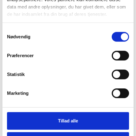
for sundheds- og velfærdsteknologien uge
data med andre oplysninger, du har givet dem, eller som
efter uge?
de har indsamlet fra din brug af deres tjenester.
Hos CareNet leverer vi hellere end gerne
Samtykkevalg
dugfriske nyheder fra branchen samt et
Nødvendig
overblik over nye og spændende
arrangementer direkte i din og dine
kollegaers indbakke.
Præferencer
Hver torsdag klokken 14:00 udkommer
CareNets fagligt stærke nyhedsbrev. Her
Statistik
sætter vi udvikling, anvendelse og
implementering af sundheds- og
Marketing
velfærdsteknologi til pleje og omsorg på
dagsordenen.
Skriv dig op og hold dig opdateret herunder.
Tillad alle
Tilmeld dig