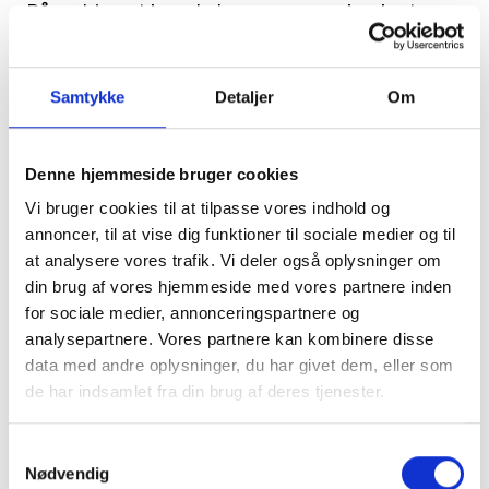
På webinaret kan du høre mere om konkrete
hands-on erfaringer med implementering af
løsningen fra Køge Kommune med afsæt i fem
Samtykke
Detaljer
Om
faglige nedslagspunkter. Samtidig ser vi
nærmere på, hvordan teknologien kan
understøtte den daglige drift i plejeboliger og
Denne hjemmeside bruger cookies
zoomer ind på erfaringer i relation til demens,
Vi bruger cookies til at tilpasse vores indhold og
tryksårsbehandling, smerter, lejring, søvn og
annoncer, til at vise dig funktioner til sociale medier og til
arbejdsmiljø.
at analysere vores trafik. Vi deler også oplysninger om
din brug af vores hjemmeside med vores partnere inden
Vi ser nærmere på implementerings-casen Soft
for sociale medier, annonceringspartnere og
Tilt og inddrager fem faglige nedslagspunkter
analysepartnere. Vores partnere kan kombinere disse
data med andre oplysninger, du har givet dem, eller som
Erfaringerne foldes ud fra forskellige faglige
de har indsamlet fra din brug af deres tjenester.
vinkler af:
Som altid vil der under webinaret være fokus på
Samtykkevalg
Nødvendig
erfaringsudveksling, vidensformidling og best-