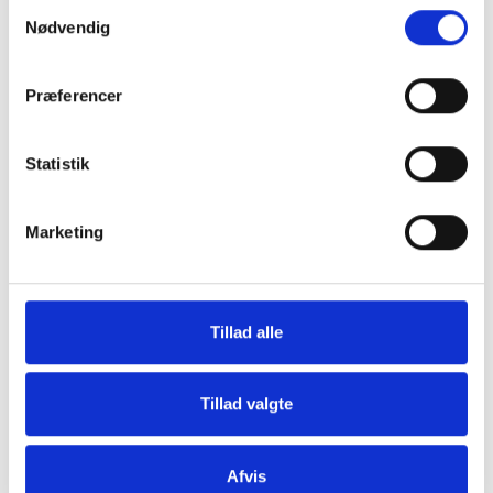
Samtykkevalg
Nødvendig
Præferencer
Statistik
Tilmeld dig vores nyhedsbrev
Marketing
Vil du opdateres på, hvad der rør sig inden
for sundheds- og velfærdsteknologien uge
efter uge?
Tillad alle
Hos CareNet leverer vi hellere end gerne
dugfriske nyheder fra branchen samt et
Tillad valgte
overblik over nye og spændende
arrangementer direkte i din og dine
kollegaers indbakke.
Afvis