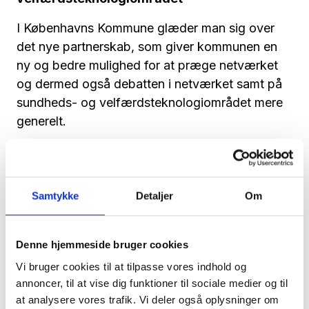
I Københavns Kommune glæder man sig over
det nye partnerskab, som giver kommunen en
ny og bedre mulighed for at præge netværket
og dermed også debatten i netværket samt på
sundheds- og velfærdsteknologiområdet mere
generelt.
Samtidig vil det også give kommunen mulighed
for at udvikle sig på området, hvor håbet er at
udbygge paletten af nye velfærdsteknologiske
Samtykke
Detaljer
Om
løsninger samt styrke måden at arbejde med
løsningerne på.
Denne hjemmeside bruger cookies
- I Københavns Kommune er vi altid på jagt efter
Vi bruger cookies til at tilpasse vores indhold og
at styrke kendskabet til nye og modne
annoncer, til at vise dig funktioner til sociale medier og til
sundheds- og velfærdsteknologiløsninger, som
at analysere vores trafik. Vi deler også oplysninger om