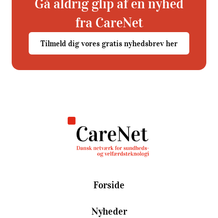
Gå aldrig glip af en nyhed
fra CareNet
Tilmeld dig vores gratis nyhedsbrev her
Forside
Nyheder