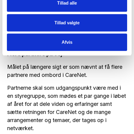
har overset nogle gode og værdiskabende
Tillad alle
løsninger eller nye måder at arbejde på. Vi
håber, at vi med partnerskabet kan være med til
Tillad valgte
at forme de velfærdsteknologiske løsninger, der
kommer i fremtiden – ud fra de behov vi møder
hos borgere og medarbejdere.
Afvis
Flere partnere på vej
Målet på længere sigt er som nævnt at få flere
partnere med ombord i CareNet.
Partnerne skal som udgangspunkt være med i
en styregruppe, som mødes et par gange i løbet
af året for at dele viden og erfaringer samt
sætte retningen for CareNet og de mange
arrangementer og temaer, der tages op i
netværket.