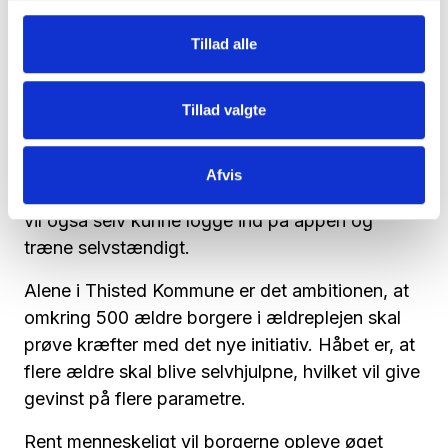
via appen kan borgerne således se, hvordan
den enkelt træningsopgave skal udføres og
Tillad alle
spejle det i hjemmet.
Tillad valgte
Udgangspunktet er, at det er hjemmeplejen, der
hjælper borgerne igennem øvelserne og dermed
understøtter den enkelte borgers gennemførsel
Afvis
af træningen, men borgere, der har mod på det,
vil også selv kunne logge ind på appen og
træne selvstændigt.
Alene i Thisted Kommune er det ambitionen, at
omkring 500 ældre borgere i ældreplejen skal
prøve kræfter med det nye initiativ. Håbet er, at
flere ældre skal blive selvhjulpne, hvilket vil give
gevinst på flere parametre.
Rent menneskeligt vil borgerne opleve øget