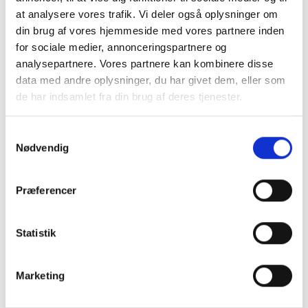
oplever at være usikker på benene i badet. Det
at analysere vores trafik. Vi deler også oplysninger om
kan også være en borger, der begynder at have
din brug af vores hjemmeside med vores partnere inden
udfordringer med at rejse sig fra en stol. Her kan
for sociale medier, annonceringspartnere og
genoptræning gøre en stor forskel for borgerens
analysepartnere. Vores partnere kan kombinere disse
liv og livskvalitet.
data med andre oplysninger, du har givet dem, eller som
de har indsamlet fra din brug af deres tjenester.
Software fra Exorlive
Samtykkevalg
Selve teknologien, som skal være med til at
Nødvendig
styrke genoptrænings- og
rehabiliteringsindsatsen i kommunerne, bliver
Præferencer
leveret af CareNet-medlemmet Exorlive.
Exorlive leverer en app, hvori terapeuterne i
Statistik
kommunerne kan udarbejde
træningsprogrammer, der er tilpasset den
Marketing
enkelte borgers behov. De enkelte øvelser i
træningsprogrammerne optages på video, og