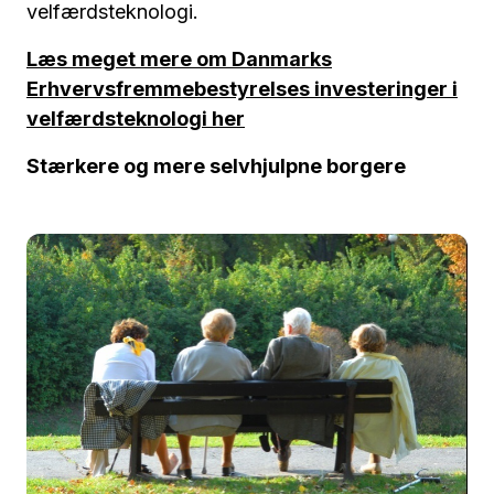
velfærdsteknologi.
Læs meget mere om Danmarks
Erhvervsfremmebestyrelses investeringer i
velfærdsteknologi her
Stærkere og mere selvhjulpne borgere