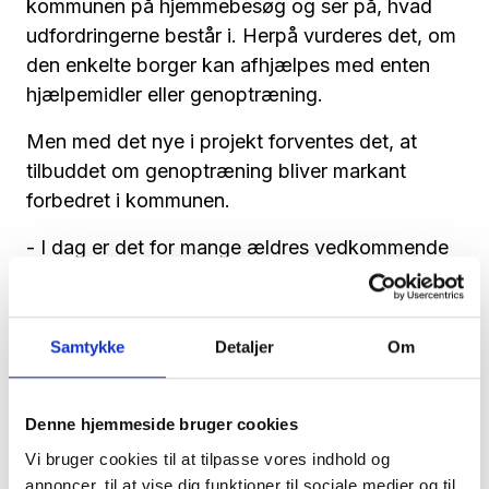
kommunen på hjemmebesøg og ser på, hvad
udfordringerne består i. Herpå vurderes det, om
den enkelte borger kan afhjælpes med enten
hjælpemidler eller genoptræning.
Men med det nye i projekt forventes det, at
tilbuddet om genoptræning bliver markant
forbedret i kommunen.
- I dag er det for mange ældres vedkommende
begrænset til et printet dokument med
forskellige øvelser, de selv skal lave derhjemme.
Det her projekt giver meget bedre
Samtykke
Detaljer
Om
forudsætninger for et succesfuldt
genoptræningsforløb, fortæller Tina Bach
Thomsen og fortsætter:
Denne hjemmeside bruger cookies
Vi bruger cookies til at tilpasse vores indhold og
- Det kan for eksempel være en borger, der
annoncer, til at vise dig funktioner til sociale medier og til