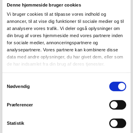
- Vi er netop ved at lægge sidste hånd på
Denne hjemmeside bruger cookies
programmet for efterårssæsonen 2020, og i den
Vi bruger cookies til at tilpasse vores indhold og
forbindelse kunne vi rigtig godt tænke os at
annoncer, til at vise dig funktioner til sociale medier og til
modtage input fra jer: Er der mon nogen, der har
at analysere vores trafik. Vi deler også oplysninger om
en god idé til et emne, de gerne vil blive klogere
din brug af vores hjemmeside med vores partnere inden
på? Eller sidder der måske nogen med noget
for sociale medier, annonceringspartnere og
analysepartnere. Vores partnere kan kombinere disse
velfærdsteknologisk viden, de gerne vil dele?
data med andre oplysninger, du har givet dem, eller som
Så håber vi på at høre fra jer.
de har indsamlet fra din brug af deres tjenester.
Hvis du har forslag, kan du rette henvendelse til
netværksleder Anders Lyck-Fogh Schultz på
Samtykkevalg
Nødvendig
alfs@danish.care
eller telefonisk på 2299 3244.
Om VTV
Præferencer
Formålet med anvendelse af VTV som
evalueringsværktøj for myndigheder er at give
Statistik
en valideret helhedsvurdering af en given