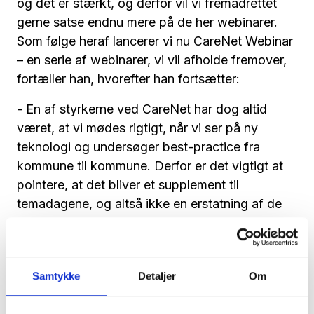
og det er stærkt, og derfor vil vi fremadrettet
gerne satse endnu mere på de her webinarer.
Som følge heraf lancerer vi nu CareNet Webinar
– en serie af webinarer, vi vil afholde fremover,
fortæller han, hvorefter han fortsætter:
- En af styrkerne ved CareNet har dog altid
været, at vi mødes rigtigt, når vi ser på ny
teknologi og undersøger best-practice fra
kommune til kommune. Derfor er det vigtigt at
pointere, at det bliver et supplement til
temadagene, og altså ikke en erstatning af de
fysiske arrangementer.
Samtidig påpeger Anders, at han rigtig gerne vil
høre fra medlemmerne, hvilke andre temaer til
Samtykke
Detaljer
Om
webinarer, der måtte være ønske for.