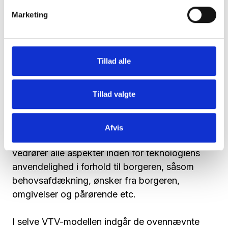
velfærdsteknologis potentiale.
Marketing
En VTV består af otte selvstændige
vurderingsparametre, der er struktureret i
forhold til fire overordnede kategorier, hvor der i
Tillad alle
mere eller mindre udstrækning kan forventes at
være nogle betydninger eller konsekvenser i
Tillad valgte
forhold til velfærdsteknologien. Der er to
vurderingsparametre under hver kategori:
Anvendelighed og værdi er
Afvis
vurderingsparametre i kategorien Borger, og
vedrører alle aspekter inden for teknologiens
anvendelighed i forhold til borgeren, såsom
behovsafdækning, ønsker fra borgeren,
omgivelser og pårørende etc.
I selve VTV-modellen indgår de ovennævnte