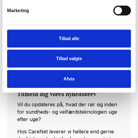
22993244 eller mail:
alfs@danish.care
.
Marketing
De bedste hilsner
CareNet sekretariatet
Tillad alle
Tillad valgte
Afvis
Tilmeld dig vores nyhedsbrev
Vil du opdateres på, hvad der rør sig inden
for sundheds- og velfærdsteknologien uge
efter uge?
Hos CareNet leverer vi hellere end gerne