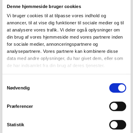
Denne hjemmeside bruger cookies
Læs mere om temadagen her.
Vi bruger cookies til at tilpasse vores indhold og
annoncer, til at vise dig funktioner til sociale medier og til
at analysere vores trafik. Vi deler også oplysninger om
Nye datoer på vej
din brug af vores hjemmeside med vores partnere inden
Hold øje med denne side for yderligere løbende
for sociale medier, annonceringspartnere og
analysepartnere. Vores partnere kan kombinere disse
information om ny dato til temadagen
data med andre oplysninger, du har givet dem, eller som
"Velfærdsteknologi på socialområdet”.
de har indsamlet fra din brug af deres tjenester.
Er du tilmeldt en temadag?
Samtykkevalg
I løbet af de kommende dage vil CareNet
Nødvendig
kontakte tilmeldte deltagere og oplægsholdere
via mail med nye datoer for de annoncerede
Præferencer
CareNet-Temadage.
Har du spørgsmål, så kontakt netværksleder
Statistik
Anders Lyck Fogh-Schultz på telefon: