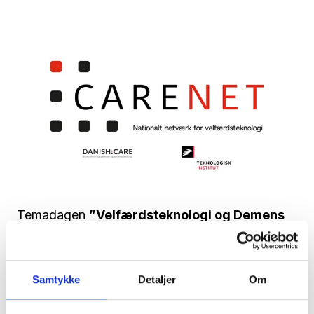
Temadagen
”Velfærdsteknologi og Demens
2020” afholdes den 3. september
2020
under Health & Rehab Scandinavia – Messen for
hjælpemidler og velfærdsteknologi. Temadagen
Samtykke
Detaljer
Om
afholdes i Bella Center Copenhagen, Center
Boulevard 5, 2300 København.