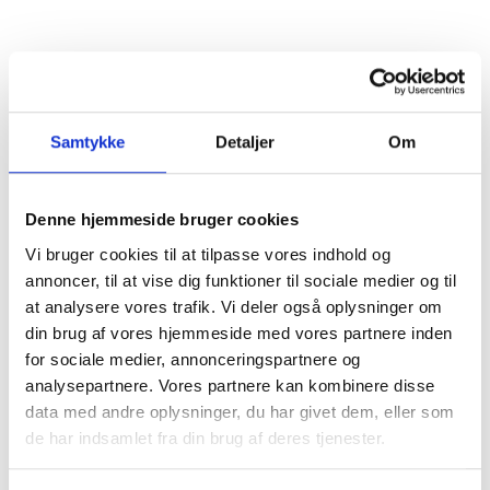
Samtykke
Detaljer
Om
Denne hjemmeside bruger cookies
Tilmeld dig vores nyhedsbrev
Vi bruger cookies til at tilpasse vores indhold og
Vil du opdateres på, hvad der rør sig inden
annoncer, til at vise dig funktioner til sociale medier og til
for sundheds- og velfærdsteknologien uge
at analysere vores trafik. Vi deler også oplysninger om
efter uge?
din brug af vores hjemmeside med vores partnere inden
for sociale medier, annonceringspartnere og
Hos CareNet leverer vi hellere end gerne
analysepartnere. Vores partnere kan kombinere disse
dugfriske nyheder fra branchen samt et
data med andre oplysninger, du har givet dem, eller som
overblik over nye og spændende
de har indsamlet fra din brug af deres tjenester.
arrangementer direkte i din og dine
kollegaers indbakke.