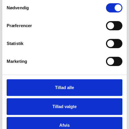
Samtykkevalg
Hver torsdag klokken 14:00 udkommer
Nødvendig
CareNets fagligt stærke nyhedsbrev. Her
sætter vi udvikling, anvendelse og
Præferencer
implementering af sundheds- og
velfærdsteknologi til pleje og omsorg på
dagsordenen.
Statistik
Skriv dig op og hold dig opdateret herunder.
Marketing
Tilmeld dig
Tillad alle
Tillad valgte
Afvis