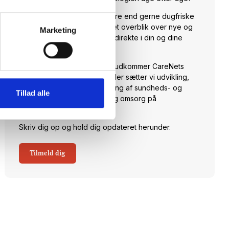
Hos CareNet leverer vi hellere end gerne dugfriske
nyheder fra branchen samt et overblik over nye og
Marketing
spændende arrangementer direkte i din og dine
kollegaers indbakke.
Hver torsdag klokken 14:00 udkommer CareNets
fagligt stærke nyhedsbrev. Her sætter vi udvikling,
anvendelse og implementering af sundheds- og
Tillad alle
velfærdsteknologi til pleje og omsorg på
dagsordenen.
Skriv dig op og hold dig opdateret herunder.
Tilmeld dig