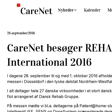
Nyheder
Kalender
M
28
.
september
2016
CareNet besøger REH
International 2016
I dagene 28. september til og med 1. oktober 2016 afhol
messen i Düsseldorf i den tyske delstat Nordrhein-Westfa
I alt deltager hele 27 danske virksomheder i et stort dan
flot arrangeret af Dansk Rehab Gruppe.
På messen mødte vi bl.a. deltagerne på Patient@home-st
IntelligentLIFE, SENS og DoseSystem præsenterede deres