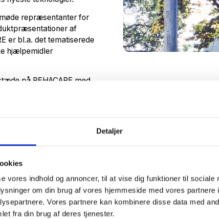
møde repræsentanter for
oduktpræsentationer af
 er bl.a. det tematiserede
ke hjælpemidler
tilstæde på REHACARE med
odukt.
k og danske virksomheder
innovative og
Detaljer
ookies
se vores indhold og annoncer, til at vise dig funktioner til sociale
oplysninger om din brug af vores hjemmeside med vores partnere i
ysepartnere. Vores partnere kan kombinere disse data med andr
et fra din brug af deres tjenester.