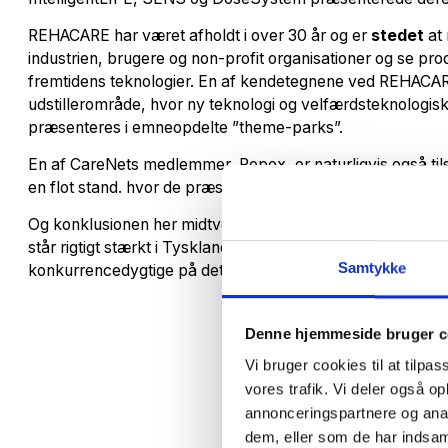
REHACARE har været afholdt i over 30 år og er
stedet
at 
industrien, brugere og non-profit organisationer og se pr
fremtidens teknologier. En af kendetegnene ved REHACARE
udstillerområde, hvor ny teknologi og velfærdsteknologis
præsenteres i emneopdelte ”theme-parks”.
En af CareNets medlemmer, Ropox, er naturligvis også 
en flot stand. hvor de præsenterer deres nye baderumspr
Og konklusionen her midtvejs i REHACARE er, at Danmar
står rigtigt stærkt i Tyskland, men produkter, der er både 
Samtykke
konkurrencedygtige på det internationale marked.
Denne hjemmeside bruger c
Vi bruger cookies til at tilpas
vores trafik. Vi deler også 
annonceringspartnere og anal
dem, eller som de har indsaml