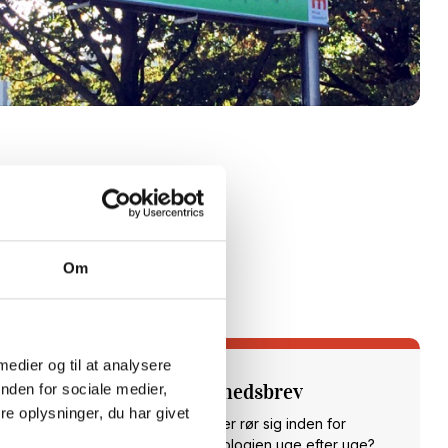
Om
 medier og til at analysere
Tilmeld dig vores nyhedsbrev
nden for sociale medier,
e oplysninger, du har givet
Vil du opdateres på, hvad der rør sig inden for
sundheds- og velfærdsteknologien uge efter uge?