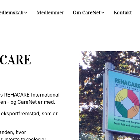
edlemskab
Medlemmer
Om CareNet
Kontakt
ACARE
des REHACARE International
len - og CareNet er med.
sk eksportfremstød, som er
anden, hvor
 nyeste teknologier.