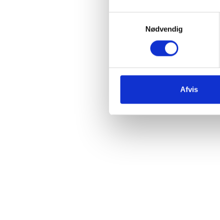
Samtykkevalg
Nødvendig
Afvis