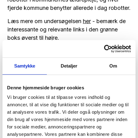
fjerde kommune benytter allerede i dag robotter.
Læs mere om undersøgelsen
her
- bemærk de
interessante og relevante links i den grønne
boks øverst til højre.
Samtykke
Detaljer
Om
Denne hjemmeside bruger cookies
Vi bruger cookies til at tilpasse vores indhold og
annoncer, til at vise dig funktioner til sociale medier og til
at analysere vores trafik. Vi deler også oplysninger om
Tilmeld dig vores nyhedsbrev
din brug af vores hjemmeside med vores partnere inden
for sociale medier, annonceringspartnere og
Vil du opdateres på, hvad der rør sig inden
analysepartnere. Vores partnere kan kombinere disse
for sundheds- og velfærdsteknologien uge