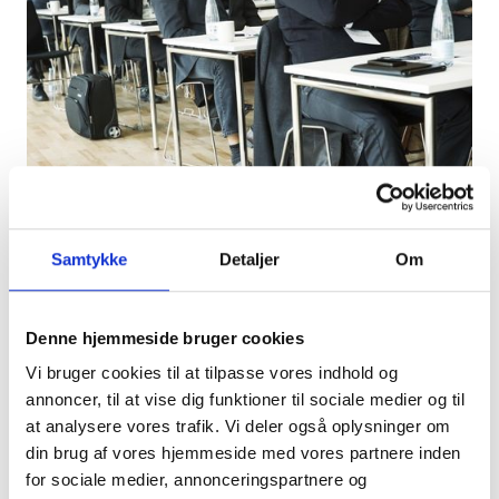
Samtykke
Detaljer
Om
2) Livet med demens i egen bolig: på et
tidspunkt i et demensforløb får de fleste brug
Denne hjemmeside bruger cookies
for støtte fra kommunen. Her er der forskellige
Vi bruger cookies til at tilpasse vores indhold og
tilbud til personer med demens og deres
annoncer, til at vise dig funktioner til sociale medier og til
familier, men disse kan både udvikles og
at analysere vores trafik. Vi deler også oplysninger om
styrkes. Et eksempel er at den tidlige indsats nu
din brug af vores hjemmeside med vores partnere inden
også har forskningsbaserede tilbud om fysisk
for sociale medier, annonceringspartnere og