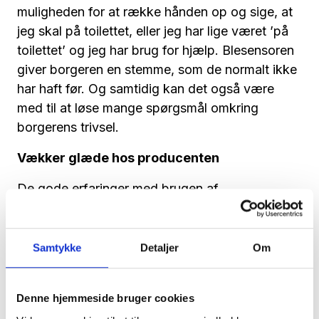
muligheden for at række hånden op og sige, at
jeg skal på toilettet, eller jeg har lige været ’på
toilettet’ og jeg har brug for hjælp. Blesensoren
giver borgeren en stemme, som de normalt ikke
har haft før. Og samtidig kan det også være
med til at løse mange spørgsmål omkring
borgerens trivsel.
Vækker glæde hos producenten
De gode erfaringer med brugen af
blesensorerne på Bofællesskabet Mårslet er
noget, der vækker begejstring hos Wear&Care
Technologies. Det fortæller kommunikations-
Samtykke
Detaljer
Om
og markedsføringsmedarbejder hos Wear&Care
Technologies, Morten Olsen.
Denne hjemmeside bruger cookies
Og selvom både Louise Friis og Trine Faaborg