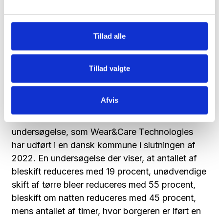
konkrete erfaringer med blesensoren, så
bidrager løsningen til, at det nu er muligt at
hjælpe personalet i højere grad med at udføre
Tillad alle
opgaverne smartere uden at gå på kompromis
med nærværet og omsorgen i plejen. Det
Tillad valgte
glæder mig meget. Det er også det, vi selv får
af feedback, når vi undersøger effekten af vores
produkt.
Afvis
Her henviser Morten Olsen til den seneste
undersøgelse, som Wear&Care Technologies
har udført i en dansk kommune i slutningen af
2022. En undersøgelse der viser, at antallet af
bleskift reduceres med 19 procent, unødvendige
skift af tørre bleer reduceres med 55 procent,
bleskift om natten reduceres med 45 procent,
mens antallet af timer, hvor borgeren er iført en