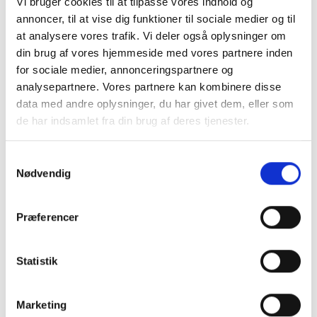
Vi bruger cookies til at tilpasse vores indhold og
har stor fokus på den umiddelbare værdi, som
annoncer, til at vise dig funktioner til sociale medier og til
borgerne har som følge af brugen af
at analysere vores trafik. Vi deler også oplysninger om
blesensoren, så er det ifølge ham også vigtigt at
din brug af vores hjemmeside med vores partnere inden
for sociale medier, annonceringspartnere og
sætte fokus på den værdi det skaber for
analysepartnere. Vores partnere kan kombinere disse
medarbejderne. Og her handler det både om
data med andre oplysninger, du har givet dem, eller som
tidsressourcer, unødvendige løft og meget
de har indsamlet fra din brug af deres tjenester.
mere.
- Tal viser, at medarbejdere på landets bosteder
Samtykkevalg
Nødvendig
bruger meget af deres arbejdstid på bleskift og
bundskift og inkontinensrelaterede opgaver.
Mange af opgaverne er unødvendige og kan
Præferencer
reduceres betragteligt, når behovet for bleskift
bliver synligt – og det gør det ved hjælp af
Statistik
vores blesensor, fortæller han og fortsætter:
- Som man kan tyde ud fra Trines og Louises
Marketing