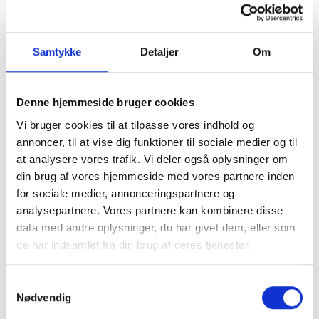
Sårsygeplejerske Åse Fremmelevholm fra OUH
fortæller, at de i samråd med sygehusledelsen
har valgt at benytte Careturner-teknologien til at
Samtykke
Detaljer
Om
evaluere arbejdsmiljøet på geriatrisk afdeling,
der ser mange patienter med tryksår.
Denne hjemmeside bruger cookies
- Vi er i færd med at oplære personalet i brugen
Vi bruger cookies til at tilpasse vores indhold og
af teknologien, og vi ser frem til at vise de første
annoncer, til at vise dig funktioner til sociale medier og til
resultater, når vores erfaring med sengene er
at analysere vores trafik. Vi deler også oplysninger om
fyldestgørende og evalueringen foreligger.
din brug af vores hjemmeside med vores partnere inden
for sociale medier, annonceringspartnere og
analysepartnere. Vores partnere kan kombinere disse
data med andre oplysninger, du har givet dem, eller som
de har indsamlet fra din brug af deres tjenester.
Samtykkevalg
Nødvendig