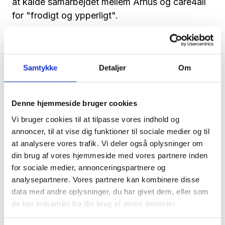
at kalde samarbejdet mellem Århus og care4all
for "frodigt og ypperligt".
Chefkonsulenten peger endvidere på, at
Samtykke
Detaljer
Om
netværk som CareNet, er ideelle til at få
samarbejdseventyr som Århus Kommunes og
care4alls til at blive en realitet.
Denne hjemmeside bruger cookies
Vi bruger cookies til at tilpasse vores indhold og
"Hos CareNet møder man andre i et uformelt
annoncer, til at vise dig funktioner til sociale medier og til
forum. Her kan man få idéer afsøgt og
at analysere vores trafik. Vi deler også oplysninger om
tydeliggjort. Og samtidig er det en måde at få
din brug af vores hjemmeside med vores partnere inden
adgang til netværks netværk," siger hun og
for sociale medier, annonceringspartnere og
forklarer:
analysepartnere. Vores partnere kan kombinere disse
data med andre oplysninger, du har givet dem, eller som
"Via de andre medlemmer i CareNet kan man
de har indsamlet fra din brug af deres tjenester.
komme i kontakt med helt nye mennesker inden
for medlemmernes netværk - og igen inden for