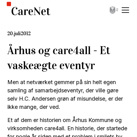
20
.
juli
2012
Århus og care4all - Et
vaskeægte eventyr
Men at netværket gemmer på sin helt egen
samling af samarbejdseventyr, der ville gøre
selv H.C. Andersen grøn af misundelse, er der
ikke mange, der ved.
Et af dem er historien om Århus Kommune og
virksomheden care4all. En historie, der startede
for nogle år siden med et problem i smilets by.