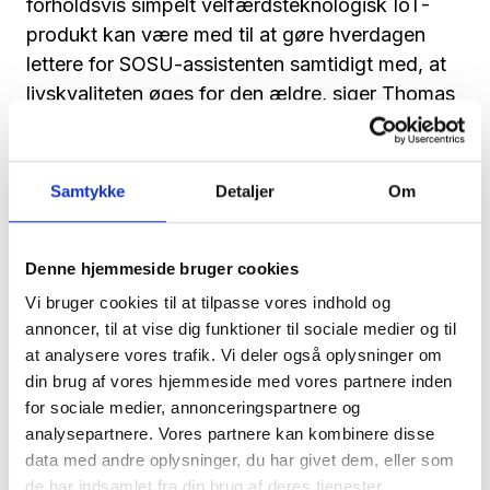
forholdsvis simpelt velfærdsteknologisk IoT-
produkt kan være med til at gøre hverdagen
lettere for SOSU-assistenten samtidigt med, at
livskvaliteten øges for den ældre, siger Thomas
Ketel Eggersen, Videnscenterkoordinator hos
Videnscenter for Velfærdsteknologi
Vestdanmark.
Samtykke
Detaljer
Om
Kim Toft Madsen, direktør og partner hos
Aquatime udtaler:
Denne hjemmeside bruger cookies
Vi bruger cookies til at tilpasse vores indhold og
- Vi er glade og stolte over, at blive en del af
annoncer, til at vise dig funktioner til sociale medier og til
pensum på SOSU-skolerne, så eleverne kan se,
at analysere vores trafik. Vi deler også oplysninger om
hvordan man med velfærdsteknologi kan lette
din brug af vores hjemmeside med vores partnere inden
hverdagen ved at erstatte manuelle processer,
for sociale medier, annonceringspartnere og
som for eksempel håndteringen af
analysepartnere. Vores partnere kan kombinere disse
væskeskemaer, med vores intelligente
data med andre oplysninger, du har givet dem, eller som
drikkeglas.
de har indsamlet fra din brug af deres tjenester.