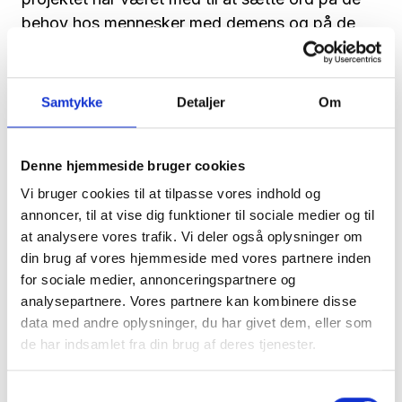
behov hos mennesker med demens og på de
teknologier, der kan opfylde behovene," siger
Lone Gaedt.
Samtykke
Detaljer
Om
Alle rapporter plus et hjælpemiddelkatalog og
en pjece om projektet kan findes under
"Rapporter & artikler" på medlemssiderne.
Denne hjemmeside bruger cookies
Vi bruger cookies til at tilpasse vores indhold og
Læs mere om projektet
her
og
her
annoncer, til at vise dig funktioner til sociale medier og til
Lone Gaedt er siden arbejdet med Vær Tryg-
at analysere vores trafik. Vi deler også oplysninger om
projektet skiftet til Teknologisk Instituts Center
din brug af vores hjemmeside med vores partnere inden
for sociale medier, annonceringspartnere og
for Robotteknologi, hvor hun også arbejder med
analysepartnere. Vores partnere kan kombinere disse
velfærdsteknologi. Blandt andet har hun
data med andre oplysninger, du har givet dem, eller som
introduceret sælrobotten Paro til Danmark.
de har indsamlet fra din brug af deres tjenester.
Samtykkevalg