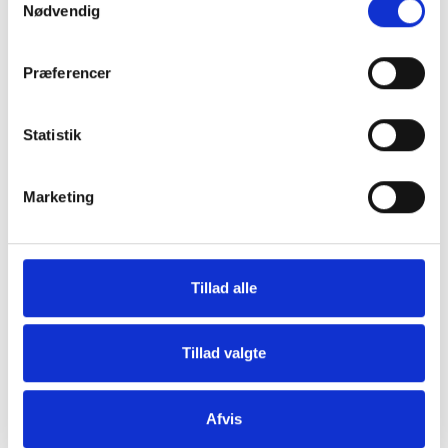
Nødvendig
Præferencer
Statistik
Tilmeld dig vores nyhedsbrev
Marketing
Vil du opdateres på, hvad der rør sig inden
for sundheds- og velfærdsteknologien uge
efter uge?
Tillad alle
Hos CareNet leverer vi hellere end gerne
dugfriske nyheder fra branchen samt et
overblik over nye og spændende
Tillad valgte
arrangementer direkte i din og dine
kollegaers indbakke.
Afvis
Hver torsdag klokken 14:00 udkommer