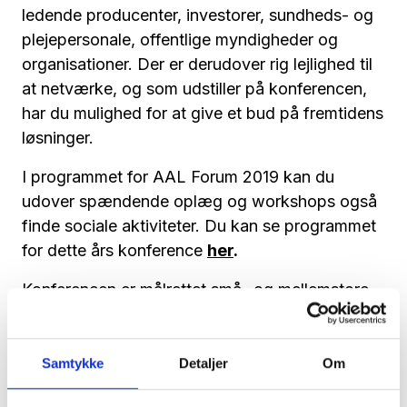
ledende producenter, investorer, sundheds- og
plejepersonale, offentlige myndigheder og
organisationer. Der er derudover rig lejlighed til
at netværke, og som udstiller på konferencen,
har du mulighed for at give et bud på fremtidens
løsninger.
I programmet for AAL Forum 2019 kan du
udover spændende oplæg og workshops også
finde sociale aktiviteter. Du kan se programmet
for dette års konference
her
.
Konferencen er målrettet små- og mellemstore
virksomheder, industrier, universiteter, eksperter,
beslutningstagere, offentlige indkøbere, samt
studerende og ældre borgere.
Samtykke
Detaljer
Om
Konferencen afholdes i samarbejde mellem EU-