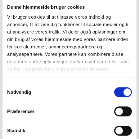
programmet Active and Assisted Living (AAL)
Denne hjemmeside bruger cookies
og Center for Frihedsteknologi, Aarhus
Vi bruger cookies til at tilpasse vores indhold og
Kommune.
annoncer, til at vise dig funktioner til sociale medier og til
at analysere vores trafik. Vi deler også oplysninger om
Læs mere om AAL Forum 2019 og tilmeldig
her
.
din brug af vores hjemmeside med vores partnere inden
for sociale medier, annonceringspartnere og
analysepartnere. Vores partnere kan kombinere disse
data med andre oplysninger, du har givet dem, eller som
de har indsamlet fra din brug af deres tjenester.
Samtykkevalg
Nødvendig
Præferencer
Statistik